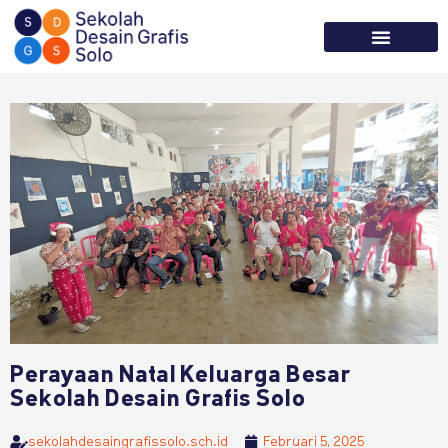
Tentang Kami
Informasi Sekolah
Perayaan Natal Keluarga Besar
Sekolah Desain Grafis Solo
sekolahdesaingrafissolo.sch.id
Februari 5, 2025