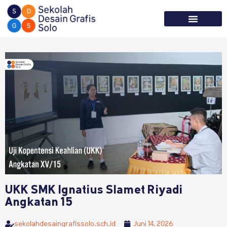
Tentang Kami
Informasi Sekolah
UKK SMK Ignatius Slamet Riyadi
Angkatan 15
sekolahdesaingrafissolo.sch.id
Juni 14, 2026