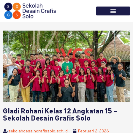
Tentang Kami
Informasi Sekolah
Gladi Rohani Kelas 12 Angkatan 15 –
Sekolah Desain Grafis Solo
sekolahdesaingrafissolo.sch.id
Februari 2, 2026