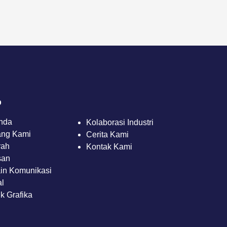
p
nda
Kolaborasi Industri
ang Kami
Cerita Kami
rah
Kontak Kami
san
in Komunikasi
al
k Grafika