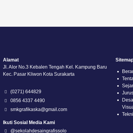
Alamat
__
Sitema
Jl. Alor No.3 Kebalen Tengah Kel. Kampung Baru
Bera
Kec. Pasar Kliwon Kota Surakarta
Tent
Seja
(0271) 644829
Juru
Desa
0856 4337 4490
Visu
smkgrafikaska@gmail.com
Tekni
Ikuti Sosial Media Kami
@sekolahdesaingrafissolo