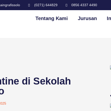
ingrafissolo
(0271) 644829
0856 4337 4490
Tentang Kami
Jurusan
I
tine di Sekolah
o
2025