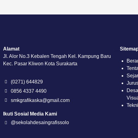
Alamat
__
Sitema
Jl. Alor No.3 Kebalen Tengah Kel. Kampung Baru
Bera
Kec. Pasar Kliwon Kota Surakarta
Tent
Seja
(0271) 644829
Juru
Desa
0856 4337 4490
Visu
smkgrafikaska@gmail.com
Tekni
Ikuti Sosial Media Kami
@sekolahdesaingrafissolo