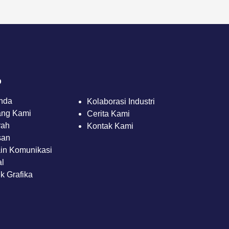
p
nda
Kolaborasi Industri
ang Kami
Cerita Kami
rah
Kontak Kami
san
in Komunikasi
al
k Grafika