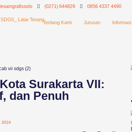
saingrafissolo
(0271) 644829
0856 4337 4490
Tentang Kami
Jurusan
Informas
ota Surakarta VII:
f, dan Penuh
 2024