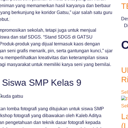
T
seniman yang memamerkan hasil karyanya dan berbaur
ng berkunjung ke koridor Gatsu,” ujar salah satu guru
Des
ebut.
Dig
mpromosikan sekolah, tetapi juga untuk menjual
h siswa dan staf SDGS. “Stand SDGS di GATSU
C
Produk-produk yang dijual termasuk kaos dengan
n seni grafis menarik, pin, serta gantungan kunci,” ujar
nya memperlihatkan kreativitas dan keterampilan siswa
i masyarakat untuk memiliki karya seni yang bernilai.
U
R
k Siswa SMP Kelas 9
Sel
n lomba fotografi yang ditujukan untuk siswa SMP
L
kshop fotografi yang dibawakan oleh Kaleb Aditya
an pengetahuan dan teknik dasar fotografi kepada
(