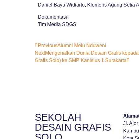
Daniel Bayu Widiarto, Klemens Agung Setia 
Dokumentasi :
Tim Media SDGS
Previous
Alumni Melu Nduweni
Next
Mengenalkan Dunia Desain Grafis kepad
Grafis Solo) ke SMP Kanisius 1 Surakarta
SEKOLAH
Alam
Jl. Alo
DESAIN GRAFIS
Kampun
SOLO
Kota S