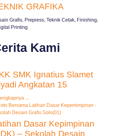
EKNIK GRAFIKA
ain Grafis, Prepress, Teknik Cetak, Finishing,
ital Printing
erita Kami
KK SMK Ignatius Slamet
iyadi Angkatan 15
engkapnya ...
atihan Dasar Kepimpinan
LDK) – Sekolah Desain