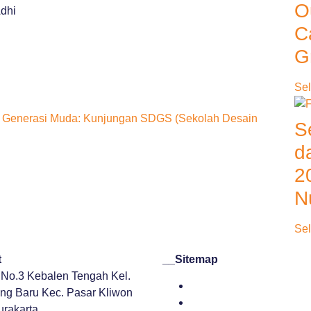
O
Adhi
C
G
Sel
a Generasi Muda: Kunjungan SDGS (Sekolah Desain
S
d
2
N
Sel
at
__
Sitemap
r No.3 Kebalen Tengah Kel.
Beranda
g Baru Kec. Pasar Kliwon
Tentang Kami
urakarta