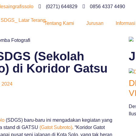
saingrafissolo
(0271) 644829
0856 4337 4490
Tentang Kami
Jurusan
Informas
 SDGS (Sekolah
J
o) di Koridor Gatsu
D
, 2024
V
Des
Ilu
lo
(SDGS) baru-baru ini mengadakan kegiatan yang
uka stand di GATSU
(Gatot Subroto)
. “Koridor Gatot
agai pusat seni jalanan di Kota Solo, yang tak heran