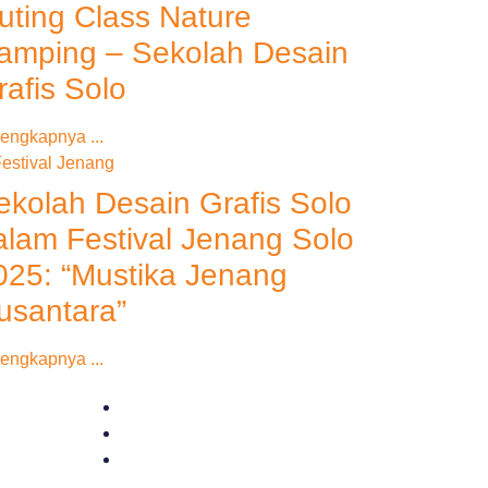
uting Class Nature
amping – Sekolah Desain
rafis Solo
engkapnya ...
ekolah Desain Grafis Solo
alam Festival Jenang Solo
025: “Mustika Jenang
usantara”
engkapnya ...
Kolaborasi Industri
Cerita Kami
Kontak Kami